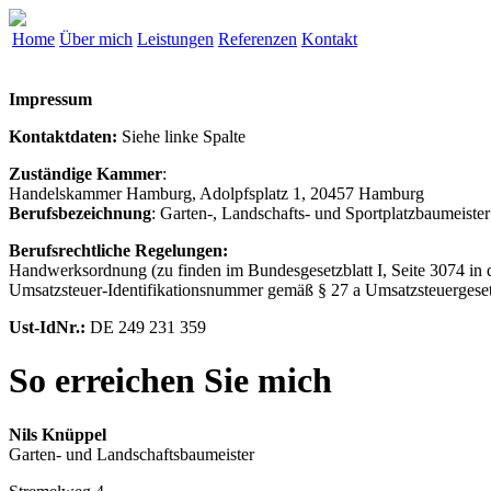
Home
Über mich
Leistungen
Referenzen
Kontakt
Impressum
Kontaktdaten:
Siehe linke Spalte
Zuständige Kammer
:
Handelskammer Hamburg, Adolpfsplatz 1, 20457 Hamburg
Berufsbezeichnung
: Garten-, Landschafts- und Sportplatzbaumeiste
Berufsrechtliche Regelungen:
Handwerksordnung (zu finden im Bundesgesetzblatt I, Seite 3074 in
Umsatzsteuer-Identifikationsnummer gemäß § 27 a Umsatzsteuergese
Ust-IdNr.:
DE 249 231 359
So erreichen Sie mich
Nils Knüppel
Garten- und Landschaftsbaumeister